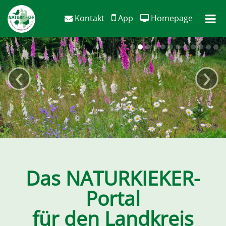
Hyppää sisältöön
Kontakt
App
Homepage
‹
›
Das NATURKIEKER-
Portal
für den Landkreis